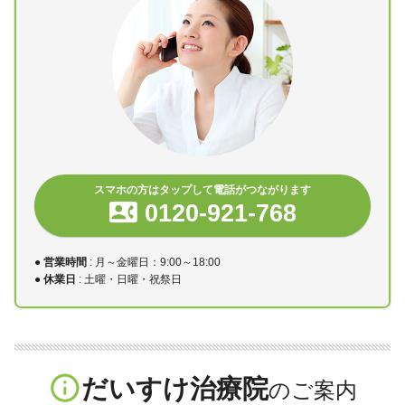
スマホの方はタップして電話がつながります
contact_phone
0120-921-768
●
営業時間
: 月～金曜日：9:00～18:00
●
休業日
: 土曜・日曜・祝祭日
info_outline
だいすけ治療院