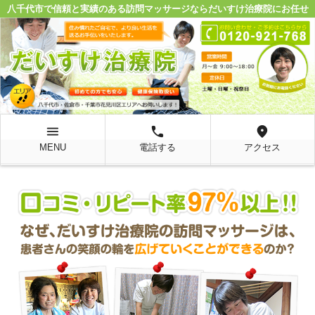
八千代市で信頼と実績のある訪問マッサージならだいすけ治療院にお任せ
menu
local_phone
location_on
MENU
電話する
アクセス