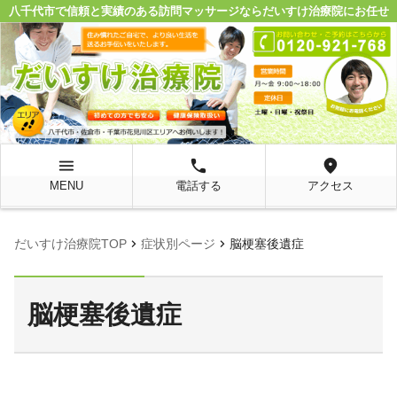
八千代市で信頼と実績のある訪問マッサージならだいすけ治療院にお任せ
menu
local_phone
location_on
MENU
電話する
アクセス
chevron_right
chevron_right
だいすけ治療院TOP
症状別ページ
脳梗塞後遺症
脳梗塞後遺症