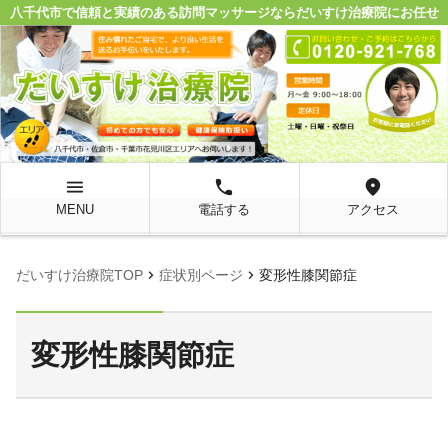
八千代市で信頼と実績のある訪問マッサージならだいすけ治療院にお任せ
menu
local_phone
location_on
MENU
電話する
アクセス
chevron_right
chevron_right
だいすけ治療院TOP
症状別ページ
変形性膝関節症
変形性膝関節症